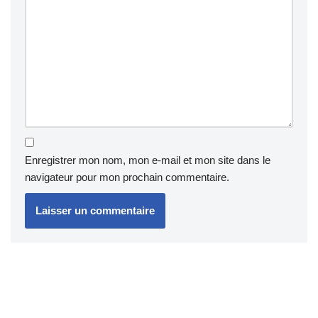
qui fait une vraie différence sur la durée de vie et la
qualité d'utilisation de la bougie.
Enregistrer mon nom, mon e-mail et mon site dans le
navigateur pour mon prochain commentaire.